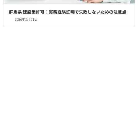
い、、気軽にお電話ください！
群馬県 建設業許可：実務経験証明で失敗しないための注意点
建設業専門の行政書士に任せていますか??
2026年5月31日
建設業許可専門.com 代表 朝倉良樹
TEL
049-257-9833
Post Views:
166
産業廃棄物
カテゴリー
コメントを残す
コメントを投稿するには
ログイン
してください。
前の記事