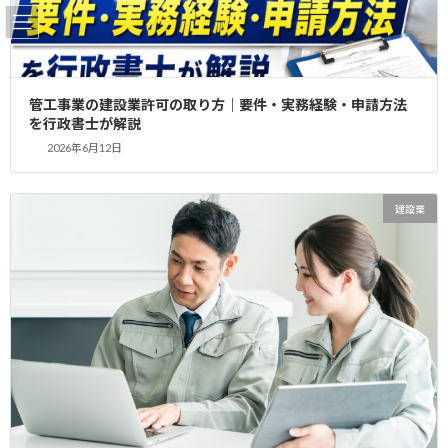
コ
ナ
ン
ビ
テ
ゲ
ン
ー
ツ
シ
管工事業の建設業許可の取り方｜要件・実務経験・申請方法
へ
ョ
東京都 産業廃棄物収集運搬許可
を行政書士が解説
ス
ン
2026年6月12日
キ
に
ッ
移
プ
動
HOME
産業廃棄物
東京都 産業廃棄物収集運搬許可
建設業
東京都 産業廃棄物収集運搬許可
株式会社L様
益々のご活躍をお祈り申し上げます！！
当事務所では複数人のスタッフ体制により各都道府県に最短で同
日申請が可能です。
更新まで期限がない、、現場が忙しくて書類を作成する暇がな