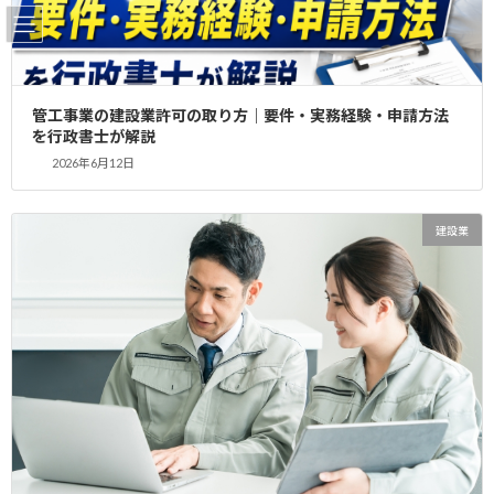
コ
ナ
ン
ビ
テ
ゲ
ン
ー
ツ
シ
管工事業の建設業許可の取り方｜要件・実務経験・申請方法
へ
ョ
2019年11月
を行政書士が解説
ス
ン
2026年6月12日
キ
に
ッ
移
プ
動
HOME
2019年11月
建設業
神奈川県 埼玉県 解体工事登録 新規！
解体工事登録
2019年11月17日
神奈川県 埼玉県 解体工事登録 新規申請完了
益々のご活躍をお祈り申し上げます！！ 解体工
事登録と建設業許可の関係は？？ 解体工事業登
録者が請け負えるのは、1件500万円未満(消費
税を含む)の解体工事です。500万円(消 […]
続きを読む