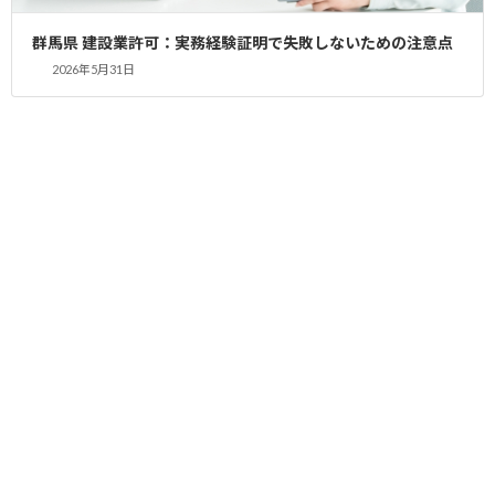
群馬県 建設業許可：実務経験証明で失敗しないための注意点
埼玉県 事業年度終了報告（許可業種 塗
建設業許可 申請
2026年5月31日
装工事業）
2019年11月17日
事業年度終了報告届出 申請 （許可業種 塗装工
事業） 益々のご活躍をお祈り申し上げます！！
建設業許可を取得した許可業者は毎年決算終了
後４ヶ月以内に事業年度終了報告届けを提出す
る必要があります。 事業年度終了報告書を毎年
[…]
続きを読む
お客様の声 （許可業種 菅工事）
お客様の声
2019年11月6日
お客様声（許可業種 菅工事） 菅工事業 建設業
許可 事業年度報告 板橋区で菅工事業を営んでい
るお客様です‼︎ 納税証明書を取りに行く時間が
ない、 日曜日に打合せをお願いしたい、、 朝か
ら夕方まで現場に行くので夜しか時間が […]