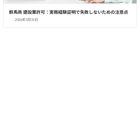
とび・土工工事業の建設工事内容とは？？
群馬県 建設業許可：実務経験証明で失敗しないための注意点
①足場の組立、機械器具・建設資材等の重量物の運搬配置、鉄骨
2026年5月31日
等の組立てを行う工事
②くい打ち、くい抜き及び場所打ちぐいを行う工事
③土砂等の堀削、盛上げ、締固め等を行う工事
④コンクリートにより工作物を築造する工事
⑤その他基礎的ないしは準備的工事
新規で許可申請する場合は許可業種を十分に検討しましょう！！
建設業専門の行政書士に任せていますか??
建設業許可専門.com 代表 朝倉良樹
Post Views:
177