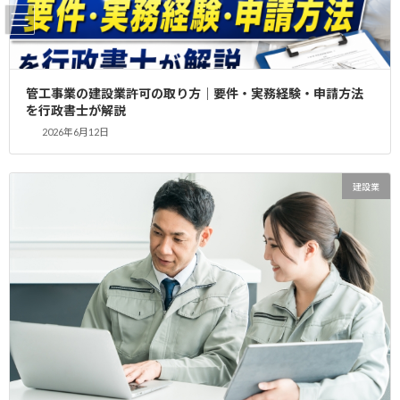
コ
ナ
ン
ビ
テ
ゲ
ン
ー
ツ
シ
お客様の声 株式会社成心仮設様
管工事業の建設業許可の取り方｜要件・実務経験・申請方法
へ
ョ
を行政書士が解説
ス
ン
（許可業種 とび・土工）
2026年6月12日
キ
に
ッ
移
プ
動
HOME
お客様の声
建設業
お客様の声 株式会社成心仮設様 （許可業種 とび・土工）
平成３１年４月１１日 株式会社成心仮設様（許可業種 とび・土
工）
とび・土工工事業で新規許可取得！！
益々のご活躍をお祈り申し上げます。