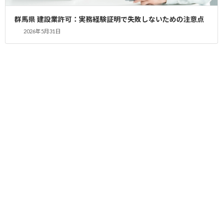
益々のご活躍をお祈り申し上げます。
群馬県 建設業許可：実務経験証明で失敗しないための注意点
建設業専門の行政書士に任せていますか??
2026年5月31日
建設業許可専門.com 代表 朝倉良樹
Post Views:
170
お客様の声
カテゴリー
コメントを残す
コメントを投稿するには
ログイン
してください。
前の記事