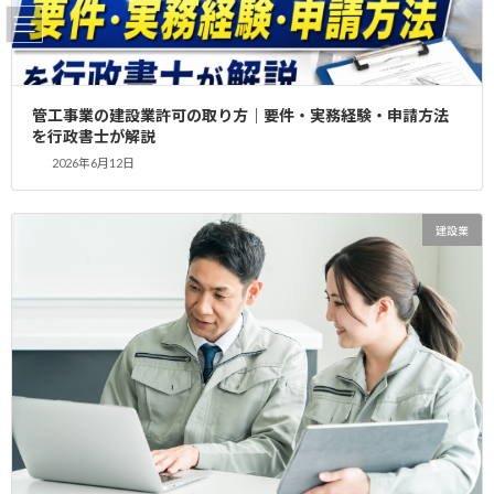
コ
ナ
ン
ビ
テ
ゲ
ン
ー
ツ
シ
お客様の声 有限会社リベラ様
管工事業の建設業許可の取り方｜要件・実務経験・申請方法
へ
ョ
を行政書士が解説
ス
ン
（許可業種 電気通信工事）
2026年6月12日
キ
に
ッ
移
プ
動
HOME
お客様の声
建設業
お客様の声 有限会社リベラ様 （許可業種 電気通信工事）
平成３１年４月１５日 有限会者リベラ様（許可業種 電気通信工
事）
電気通信工事 建設業許可更新
許可を更新するには変更届出、毎年の事業年度報告の提出が重要
です！！