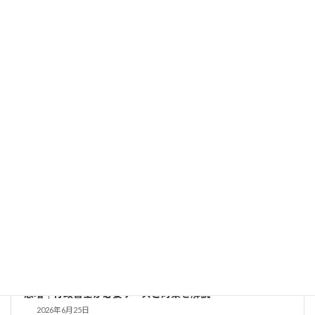
建設業許可申請の登記事項証明書｜法務局・オンラインでの
取得方法と注意点を行政書士が解説
2026年7月18日
建設業許可
【2026年最新】建設業許可：材料費高騰で500万円超工事が
急増｜行政書士が必要ケースと対策を解説
2026年6月25日