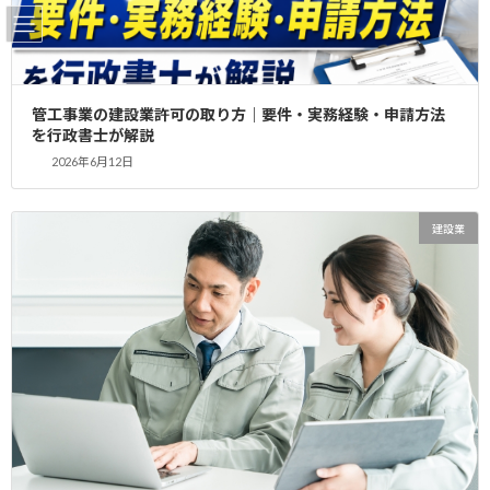
コ
ナ
ン
ビ
テ
ゲ
ン
ー
ツ
シ
【坂戸市】【建設業許可・更
管工事業の建設業許可の取り方｜要件・実務経験・申請方法
へ
ョ
を行政書士が解説
ス
ン
新】株式会社G様
2026年6月12日
キ
に
ッ
移
プ
動
HOME
建設業許可 申請
建設業
【坂戸市】【建設業許可・更新】株式会社G様
坂戸市 株式会社G様
建設業許可 更新
概要 埼玉県坂戸市で塗装業を営む法人
様の建設業許可更新の手続きです。
許可種類 埼玉県知事許可